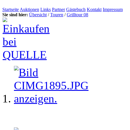
Startseite
Auktionen
Links
Partner
Gästebuch
Kontakt
Impressum
Sie sind hier:
Übersicht
/
Touren
/
Grilltour 08