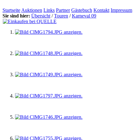
Startseite
Auktionen
Links
Partner
Gästebuch
Kontakt
Impressum
Sie sind hier:
Übersicht
/
Touren
/
Karneval 09